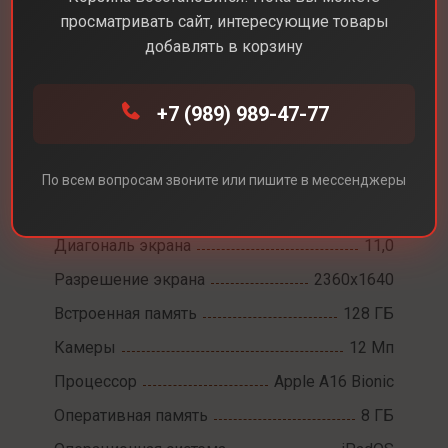
просматривать сайт, интересующие товары
добавлять в корзину
Каталог
Планшеты
Apple iPad 11 WiFi 2025
+7 (989) 989-47-77
Apple iPad 11 WiFi
По всем вопросам звоните или пишите в мессенджеры
2025
Диагональ экрана
11,0
Разрешение экрана
2360x1640
Встроенная память
128 ГБ
Камеры
12 Мп
Процессор
Apple A16 Bionic
Оперативная память
8 ГБ