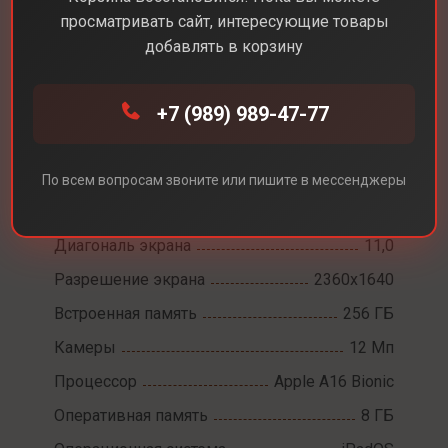
просматривать сайт, интересующие товары
добавлять в корзину
Каталог
Планшеты
Apple iPad 11 WiFi 2025
+7 (989) 989-47-77
Apple iPad 11 WiFi
По всем вопросам звоните или пишите в мессенджеры
2025
Диагональ экрана
11,0
Разрешение экрана
2360x1640
Встроенная память
256 ГБ
Камеры
12 Мп
Процессор
Apple A16 Bionic
Оперативная память
8 ГБ