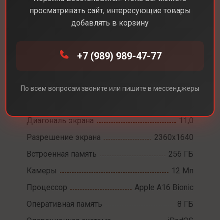
просматривать сайт, интересующие товары
добавлять в корзину
Каталог
Планшеты
Apple iPad 11 WiFi 2025
+7 (989) 989-47-77
Apple iPad 11 WiFi
По всем вопросам звоните или пишите в мессенджеры
2025
Диагональ экрана
11,0
Разрешение экрана
2360x1640
Встроенная память
256 ГБ
Камеры
12 Мп
Процессор
Apple A16 Bionic
Оперативная память
8 ГБ