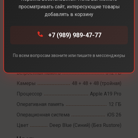
просматривать сайт, интересующие товары
добавлять в корзину
Каталог
Смартфоны
iPhone 17 Pro
+7 (989) 989-47-77
iPhone 17 Pro
Диагональ экрана
6,3
По всем вопросам звоните или пишите в мессенджеры
Разрешение экрана
2622 х 1206
Встроенная память
512 ГБ
Камеры
48 + 48 + 48 (тройная)
Процессор
Apple A19 Pro
Оперативная память
12 ГБ
Операционная система
iOS 26
Цвет
Deep Blue (Синий) (Без Rustore)