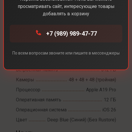
просматривать сайт, интересующие товары
добавлять в корзину
Каталог
Смартфоны
iPhone 17 Pro
+7 (989) 989-47-77
iPhone 17 Pro
Диагональ экрана
6,3
По всем вопросам звоните или пишите в мессенджеры
Разрешение экрана
2622 х 1206
Встроенная память
512 ГБ
Камеры
48 + 48 + 48 (тройная)
Процессор
Apple A19 Pro
Оперативная память
12 ГБ
Операционная система
iOS 26
Цвет
Deep Blue (Синий) (Без Rustore)