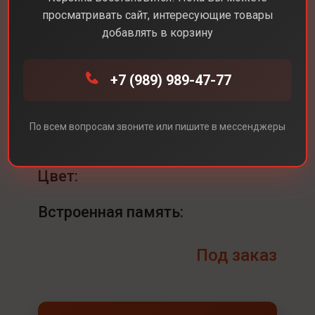
просматривать сайт, интересующие товары
добавлять в корзину
Каталог
Dyson
Airstrait Dyson HT01
+7 (989) 989-47-77
Airstrait Dyson HT01
По всем вопросам звоните или пишите в мессенджеры
Цвет
Ceramic Pink(Розовый)
Цвет:
Встроенная память:
Под заказ