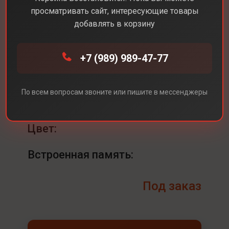
просматривать сайт, интересующие товары
добавлять в корзину
Каталог
Dyson
Airstrait Dyson HT01
+7 (989) 989-47-77
Airstrait Dyson HT01
По всем вопросам звоните или пишите в мессенджеры
Цвет
Blue/Copper(Синий/Медный)
Цвет:
Встроенная память:
Под заказ