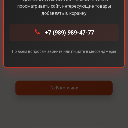
просматривать сайт, интересующие товары
добавлять в корзину
Каталог
Наушники
AirPods Max 2024
+7 (989) 989-47-77
AirPods Max 2024
Цвет
Starlight (Бежевые)
По всем вопросам звоните или пишите в мессенджеры
Под заказ
В корзину