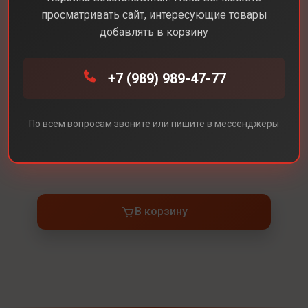
просматривать сайт, интересующие товары
добавлять в корзину
Каталог
Наушники
AirPods Max 2024
+7 (989) 989-47-77
AirPods Max 2024
Цвет
Midnight (Черные)
По всем вопросам звоните или пишите в мессенджеры
Под заказ
В корзину