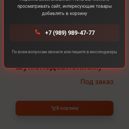
просматривать сайт, интересующие товары
добавлять в корзину
+7 (989) 989-47-77
Каталог
Наушники
AirPods 4 ANC ( с шумоподавлением)
По всем вопросам звоните или пишите в мессенджеры
AirPods 4 ANC ( с
шумоподавлением)
Под заказ
В корзину