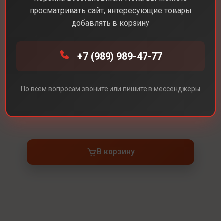
просматривать сайт, интересующие товары
добавлять в корзину
Каталог
Для дома
Яндекс станция Миди
+7 (989) 989-47-77
Яндекс станция Миди
Цвет
Желтый
По всем вопросам звоните или пишите в мессенджеры
Под заказ
В корзину